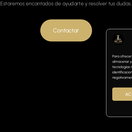
Estaremos encantados de ayudarte y resolver tus dudas.
Contactar
Para ofrecer
almacenar y/
tecnologías 
identificacio
negativament
AC