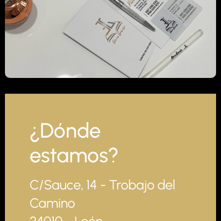
¿Dónde
estamos?
C/Sauce, 14 - Trobajo del
Camino